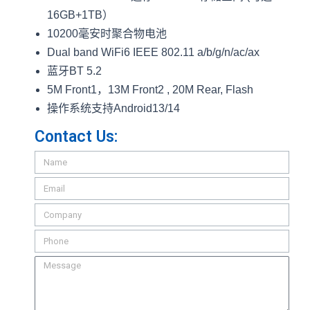
16GB+1TB）
10200毫安时聚合物电池
Dual band WiFi6 IEEE 802.11 a/b/g/n/ac/ax
蓝牙BT 5.2
5M Front1，13M Front2 , 20M Rear, Flash
操作系统支持Android13/14
Contact Us: